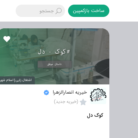
ساخت بازکمپین
اشتغال زایی
اسلام شهر
خیریه انصارالزهرا
(خیریه جدید)
کوک دل