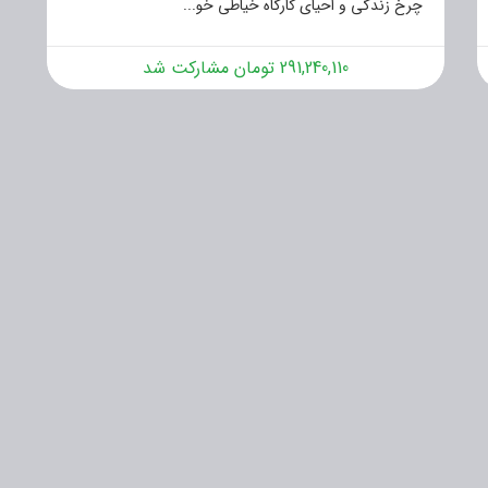
چرخ زندگی و احیای کارگاه خیاطی خو...
291,240,110 تومان مشارکت شد