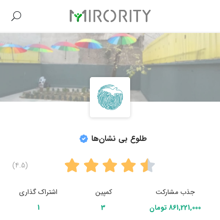
طلوع بی نشان‌ها
(4.5)
جذب مشارکت
کمپین
اشتراک گذاری
861,221,000 تومان
3
1