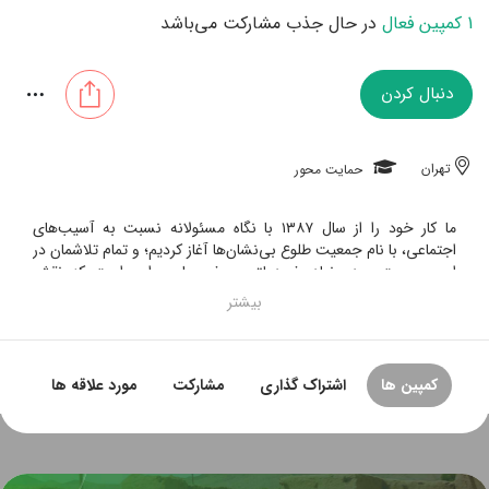
1 کمپین فعال
در حال جذب مشارکت می‌باشد
دنبال کردن
تهران
حمایت محور
ما کار خود را از سال ۱۳۸۷ با نگاه مسئولانه نسبت به آسیب‌های
اجتماعی، با نام جمعیت طلوع بی‌نشان‌ها آغاز کردیم؛ و تمام تلاشمان در
این جمعیت مردم نهاد، غیردولتی و غیرسیاسی این است که نقش
موثری در پیشگیری و درمان آسیب‌های اجتماعی داشته باشیم. جمعیت
طلوع بی‌نشان‌ها با محوریت موضوع آسمان‌خوابی، اعتیاد و حمایت از
زنان، مردان و کودکان آسیب‌دیده، فعالیت خود را در هفت حوزه‌ی
جذب، درمان، ایجاد سرپناه، آموزش، اشتغال و بازگشت به خانواده و
بدنه‌ی اجتماع متمرکز نموده است. امیدواریم که با کمک و همیاری شما
کمپین ها
اشتراک گذاری
مشارکت
مورد علاقه ها
بتوانیم آنچه را در توان داریم، برای کاهش و پیشگیری از آسیب‌های
اجتماعی، در بهترین شکل به اجرا در آوریم. فعالیت این جمعیت به دو
دسته‌ی کلی تقسیم می‌شود. شاخه‌ی اصلی، تجهیز و ساخت سرپناه‌های
امن برای زنان و مردان آسیب‌دیده می‌باشد، که پس از اسکان این افراد،