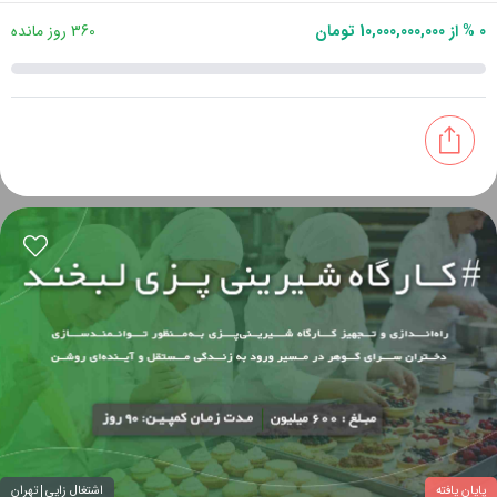
0 % از 10,000,000,000 تومان
360 روز مانده
پایان یافته
اشتغال زایی
تهران