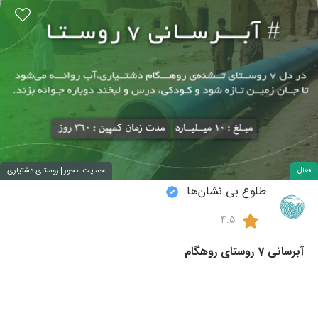
به مددکاری و درمان، آموزش و ایجاد اشتغال، متناسب باشرایطشان
پرداخته، و تلاش می‌کنیم تا این عزیزان به بدنه‌ی اجتماع بازگردند..
شاخه‌ی دوم مربوط به کمپین‌های دیگر، مانند تهیه‌ی بسته‌های غذایی
برای افراد کم‌برخوردار، تهیه‌ی امکانات برای مناطق محروم و خانه‌های
غیراقامتی می‌باشد. یکی از فعالیت‌های ثابت جمعیت طلوع بی‌نشان‌ها
نیز، کمپین «آیین مهرورزی» است؛ که هر سه‌شنبه حداقل سه‌هزار پرس
غذا میان آسمان‌خواب‌ها توزیع می‌گردد. اولین کمپین ما در پلتفرم
میروریتی، #سرای_گوهر، با هدف اسکان ۶۰ دختر که خانواده‌ی خود را
از دست داده، فاقد سرپرست بوده و در معرض آسیب‌های اجتماعی
ناشی از بی‌سرپناهی می‌باشند، شروع به فعالیت نموده است. شما
می‌توانید از طریق پلتفرم میروریتی، بدون کسر کارمزد، به هر میزان که
مایلید، مستقیما از طریق درگاه جمعیت، برای اسکان این افراد با ما
همراه شوید. همچنین با اشتراک‌گذاری و «بازکمپین» هر یک از کمپین‌ها
فعال
حمایت محور
روستای دشتیاری
دوستانتان را نیز در این کار نیک شریک نمایید.
طلوع بی نشان‌ها
4.5
آبرسانی 7 روستای روهگام