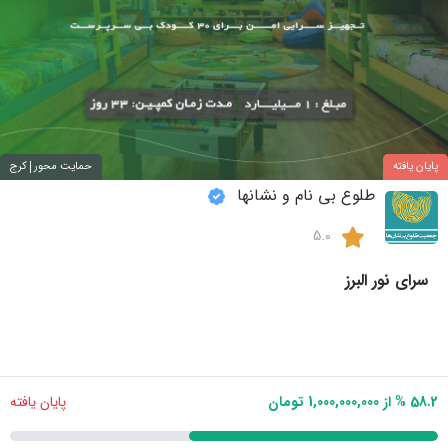
پایان یافته
حمایت محور
کرج
طلوع بی نام و نشانها
5.0
سرای نور البرز
58.2 % از 1,000,000,000 تومان
پایان یافته