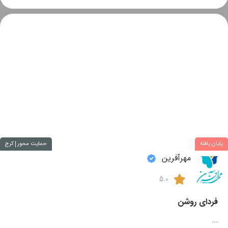
پایان یافته
حمایت محور
کرج
مهرآفرین
5.0
فردای روشن
...