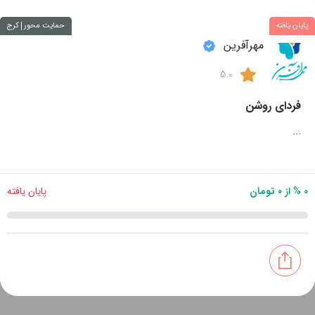
پایان یافته
حمایت محور
کرج
مهرآفرین
5.0
فردای روشن
...
0 % از 0 تومان
پایان یافته