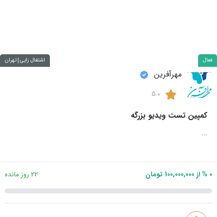
فعال
اشتغال زایی
تهران
مهرآفرین
5.0
کمپین تست ویدیو بزرگه
...
0 % از 100,000,000 تومان
22 روز مانده