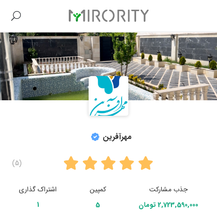
مهرآفرین
(5)
جذب مشارکت
کمپین
اشتراک گذاری
2,723,590,000 تومان
5
1