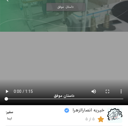
داستان موفق
خیریه انصارالزهرا
سفیر:
ایما
5 از 5