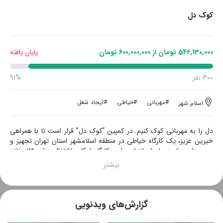
کوک دل
546,130,000 تومان از 600,000,000 تومان
پایان یافته
300 نفر
91%
#مهربانی
#خیاطی
#ایجاد شغل
اسلام شهر
دل را به مهربانی کوک کنیم..در کمپین “کوک دل” قرار است تا با همراهی
خیرین عزیز، یک کارگاه خیاطی در منطقه اسلامشهر استان تهران تجهیز و
بهره‌برداری شود. با راه اندازی این کارگاه امکان اشتغال برای ۲۵ خانم
سرپرست خانواده فراهم خواهد شد. این کارگاه در ادامه ی کمپین موفق
کارگاه .چرخ زندگی . می باشد.
گزارش‌های ویدئویی