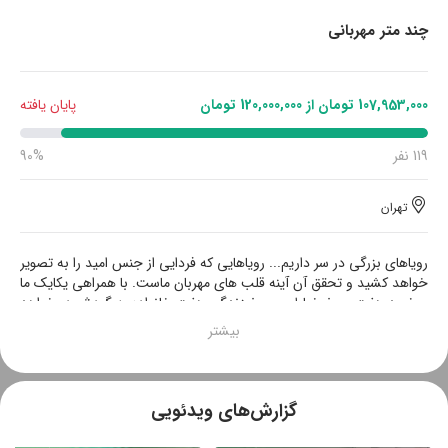
چند متر مهربانی
107,953,000 تومان از 120,000,000 تومان
پایان یافته
119 نفر
90%
تهران
رویاهای بزرگی در سر داریم... رویاهایی که فردایی از جنس امید را به تصویر
خواهد کشید و تحقق آن آینه قلب های مهربان ماست. با همراهی یکایک ما
و خرید هفت چرخ خیاطی، چرخ زندگی هفت خانواده به گردش در خواهد
آمد و رویاهایشان به واقعیت بدل می گردد. در کنار هم چند متر مهربانی
خواهیم دوخت، برای روزهایی پر از عشق، که وسعتی به اندازه‌ قلب‌هایی
دارد که برای یکدیگر به تپش در می‌آیند.
گزارش‌های ویدئویی