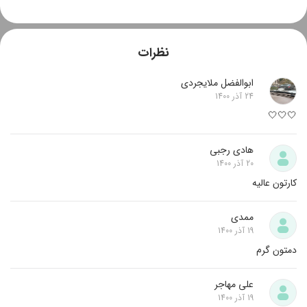
نظرات
ابوالفضل ملایجردی
24 آذر 1400
🤍🤍🤍
هادی رجبی
20 آذر 1400
کارتون عالیه
ممدی
19 آذر 1400
دمتون گرم
علی مهاجر
19 آذر 1400